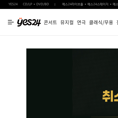
YES24
CD/LP
DVD/BD
예스24라이브홀
예스24스테이지
예스
콘서트
뮤지컬
연극
클래식/무용