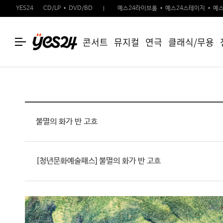
YES24
CD/LP
DVD/BD
예스24라이브홀
예스24스테이지
예스
콘서트
뮤지컬
연극
클래식/무용
불멸의 화가 반 고흐
[청년문화예술패스] 불멸의 화가 반 고흐