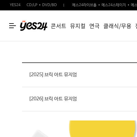
YES24
CD/LP
DVD/BD
예스24라이브홀
예스24스테이지
예스
콘서트
뮤지컬
연극
클래식/무용
[2025] 브릭 아트 뮤지엄
[2026] 브릭 아트 뮤지엄