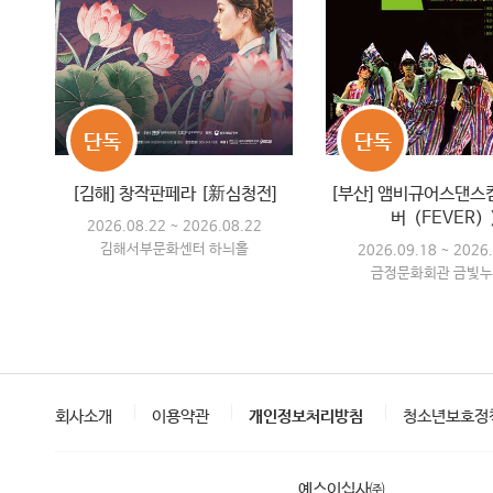
단독
단독
[김해] 창작판페라 [新심청전]
[부산] 앰비규어스댄스
버（FEVER）
2026.08.22 ~ 2026.08.22
김해서부문화센터 하늬홀
2026.09.18 ~ 2026
금정문화회관 금빛
회사소개
이용약관
개인정보처리방침
청소년보호정
예스이십사㈜