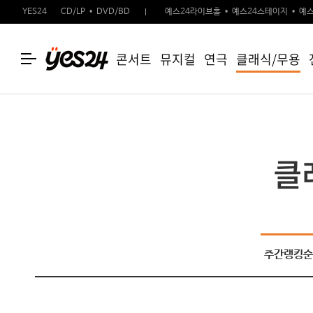
YES24
CD/LP
DVD/BD
예스24라이브홀
예스24스테이지
예스
콘서트
뮤지컬
연극
클래식/무용
클
주간랭킹순