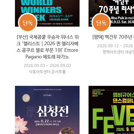
단독
단독
[부산] 국제콩쿨 우승자 위너스 위
[평택] 백건우 70주년
크 ‘첼리스트｜2026 퀸 엘리자베
2026.09.12 ~ 2026
스 콩쿠르 첼로 부문 1위’ Ettore
평택아트센터 대공
Pagano 에토레 파가노
2026.09.03 ~ 2026.09.03
낙동아트센터 콘서트홀