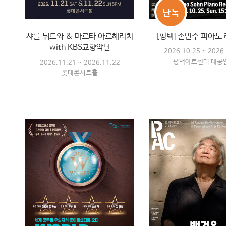
단독
샤를 뒤트와 & 마르타 아르헤리치
[평택] 손민수 피아노
with KBS교향악단
2026.10.25 ~ 2026
평택아트센터 대공
2026.11.21 ~ 2026.11.22
롯데콘서트홀