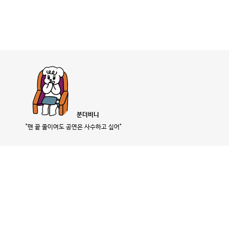
분더비니
"맨 끝 줄이여도 공연은 사수하고 싶어"