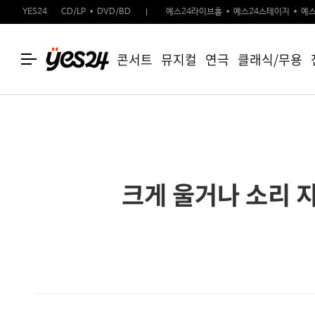
YES24
CD/LP
DVD/BD
예스24라이브홀
예스24스테이지
예스
콘서트
뮤지컬
연극
클래식/무용
크게 울거나 소리 지