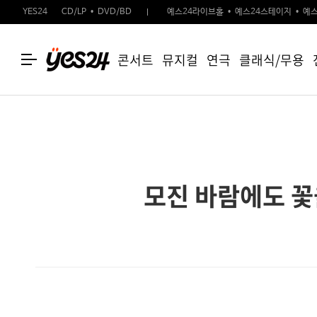
YES24
CD/LP
DVD/BD
예스24라이브홀
예스24스테이지
예스
콘서트
뮤지컬
연극
클래식/무용
모진 바람에도 꽃