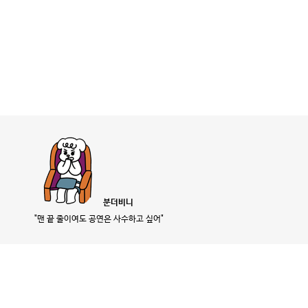
분더비니
"맨 끝 줄이여도 공연은 사수하고 싶어"