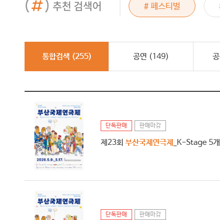
추천 검색어
드래곤포니
# 페스티벌
# 그래이공
통합검색 (
255
)
공연 (
149
)
공
단독판매
판매마감
제23회
부산국제연극제
_K-Stage 
단독판매
판매마감