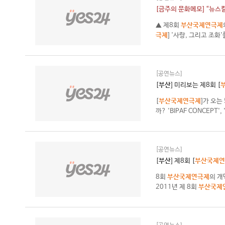
[금주의 문화메모] “뉴스컬
▲ 제8회
부산국제연극제
극제
] '사랑, 그리고 조화
[공연뉴스]
[
부산
] 미리보는 제8회 [
[
부산국제연극제
]가 오는
까? 'BIPAF CONCEPT'
[공연뉴스]
[
부산
] 제8회 [
부산국제연
8회
부산국제연극제
의 개
2011년 제 8회
부산국제