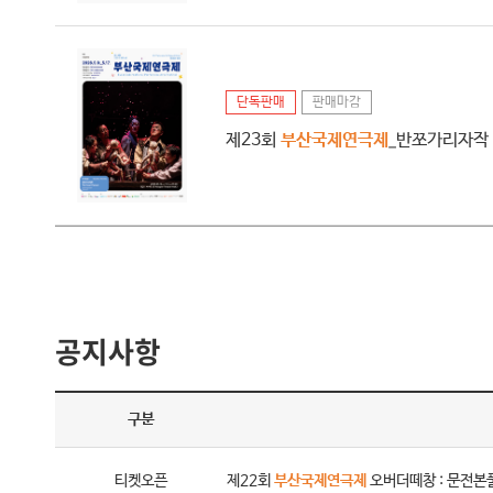
단독판매
판매마감
제23회
부산국제연극제
_반쪼가리자작 (T
공지사항
구분
티켓오픈
제22회
부산국제연극제
오버더떼창 : 문전본풀이