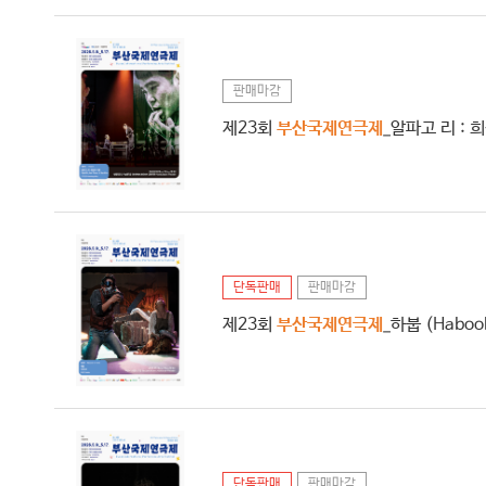
판매마감
제23회
부산국제연극제
_알파고 리 : 희생
단독판매
판매마감
제23회
부산국제연극제
_하붑 (Haboo
단독판매
판매마감