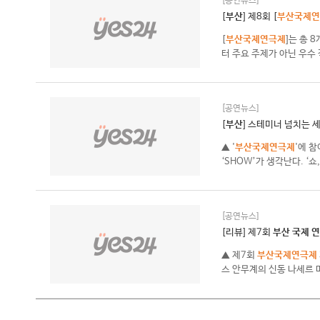
[공연뉴스]
[
부산
] 제8회 [
부산국제연
[
부산국제연극제
]는 총 
터 주요 주제가 아닌 우수 작
[공연뉴스]
[
부산
] 스테미너 넘치는 세
▲ '
부산국제연극제
'에 
‘SHOW’가 생각난다. ‘쇼
[공연뉴스]
[리뷰] 제7회
부산
국제
연
▲ 제7회
부산국제연극제
스 안무계의 신동 나세르 