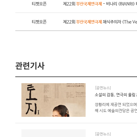
티켓오픈
제22회
부산국제연극제
- 비나리 (BIANRI
티켓오픈
제22회
부산국제연극제
채식주의자 (The Ve
관련기사
[공연뉴스]
소설의 감동, 연극의 울림 
성황리에 재공연 되었으며
째 시도 예술의전당은 공연의
[공연뉴스]