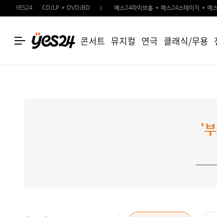
YES24
CD/LP
DVD/BD
예스24라이브홀
예스24스테이지
예스
콘서트
뮤지컬
연극
클래식/무용
'