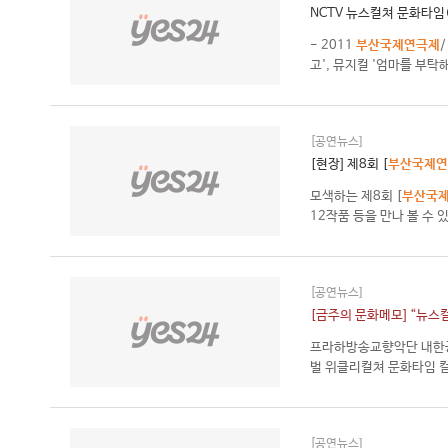
NCTV 뉴스컬쳐 문화타임(
- 2011
부산국제연극제
고', 뮤지컬 '엄마를 부탁
[공연뉴스]
[현장] 제8회 [
부산국제연
모색하는 제8회 [
부산국
12작품 등을 만나 볼 수 있
[공연뉴스]
[금주의 문화메모] “뉴스컬
프라하방송교향악단 내한
벌 위클리컬쳐 문화타임 컬쳐
[공연뉴스]