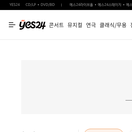
YES24
CD/LP
DVD/BD
예스24라이브홀
예스24스테이지
예스
콘서트
뮤지컬
연극
클래식/무용