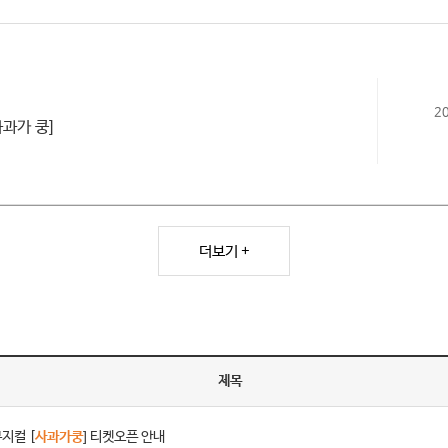
2
사과가 쿵]
더보기 +
제목
지컬 [
사과가쿵
] 티켓오픈 안내