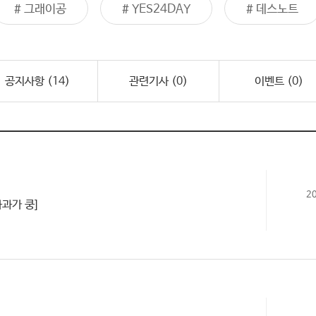
# YES24DAY
# 데스노트
# 내한공연
공지사항 (
14
)
관련기사 (
0
)
이벤트 (
0
)
2
사과가 쿵]