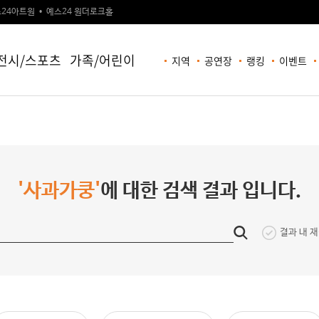
24아트원
예스24 원더로크홀
전시/스포츠
가족/어린이
지역
공연장
랭킹
이벤트
'사과가쿵'
에 대한 검색 결과 입니다.
결과 내 