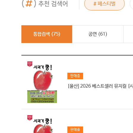
추천 검색어
# 드래곤포니
# 페스티벌
# 그래이공
통합검색 (
75
)
공연 (
61
)
판매중
[울산] 2026 베스트셀러 뮤지컬 [
판매중