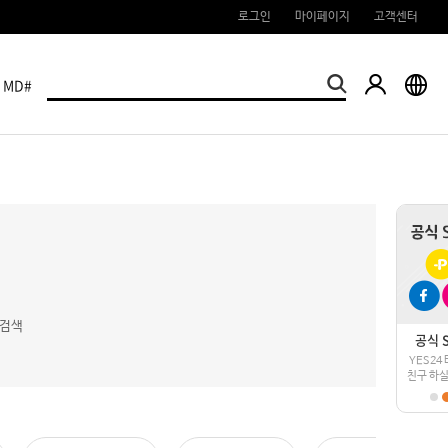
로그인
마이페이지
고객센터
MD#
재검색
개인정보보호
공식 SNS
개인정
소중한 내 정보
YES24 티켓과
소중한 
지키기
친구 하실래요?
지키