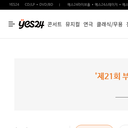
YES24
CD/LP
DVD/BD
예스24라이브홀
예스24스테이지
예스
콘서트
뮤지컬
연극
클래식/무용
'제21회