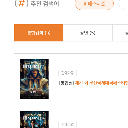
추천 검색어
리베란테
# 드래곤포니
# 페스티벌
통합검색 (
5
)
공연 (
5
)
판매마감
[통합권]
제21회 부산국제매직페스티
판매마감