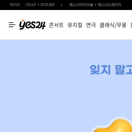
YES24
CD/LP
DVD/BD
예스24라이브홀
예스24스테이지
콘서트
뮤지컬
연극
클래식/무용
잊지 말