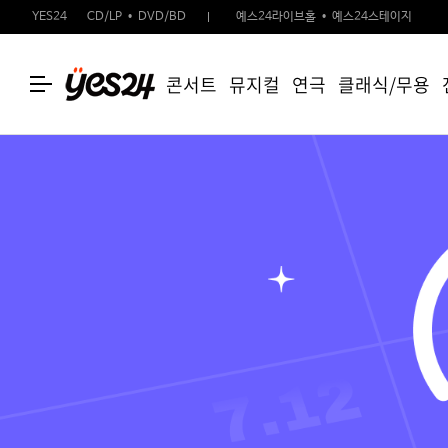
YES24
CD/LP
DVD/BD
예스24라이브홀
예스24스테이지
콘서트
뮤지컬
연극
클래식/무용