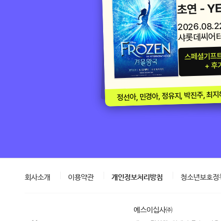
초연 - Y
2026.08.2
샤롯데씨어
스페셜기프트
+ 후
정선아, 민경아, 정유지, 박진주, 최지
회사소개
이용약관
개인정보처리방침
청소년보호정
예스이십사㈜