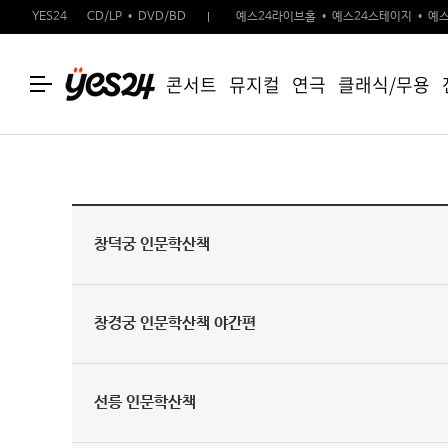
YES24
CD/LP
DVD/BD
예스24라이브홀
예스24스테이지
예스
콘서트
뮤지컬
연극
클래식/무용
창덕궁 인문학산책
창경궁 인문학산책 야간편
선릉 인문학산책