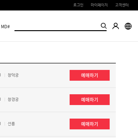
로그인
마이페이지
고객센터
MD#
예매하기
1
창덕궁
예매하기
1
창경궁
예매하기
1
선릉