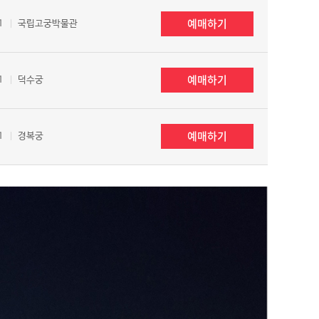
예매하기
1
국립고궁박물관
예매하기
1
덕수궁
예매하기
1
경복궁