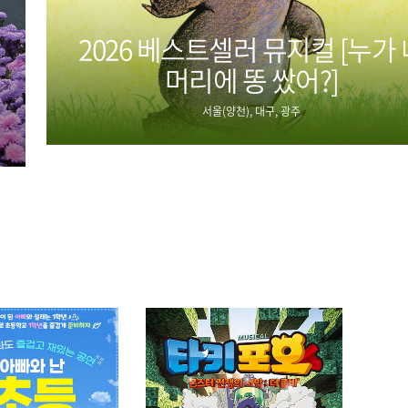
2026 베스트셀러 뮤지컬 [누가 
머리에 똥 쌌어?]
서울(양천), 대구, 광주