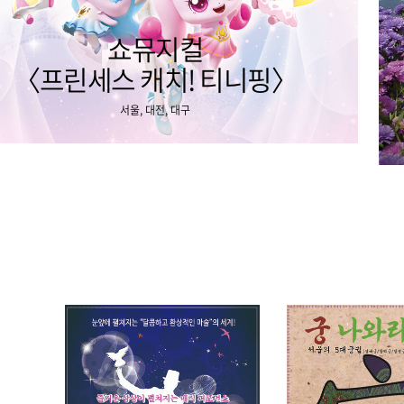
쇼뮤지컬
〈프린세스 캐치! 티니핑〉
서울, 대전, 대구