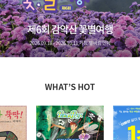
제6회 감악산 꽃별여행
2026.09.18 - 2026.10.11 거창 별바람언덕