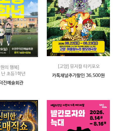
[고양] 뮤지컬 타키포오
만원의 행복]
 난 초등1학년
카톡채널추가할인 36.500원
 덕진예술회관