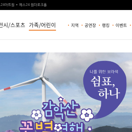
24아트원
예스24 원더로크홀
전시/스포츠
가족/어린이
지역
공연장
랭킹
이벤트