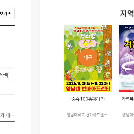
지역
대구
터팬]
숲속 100층짜리 집
가족뮤
[서울(양천)] 어린이 베스트셀러 뮤지컬 [누가 내 머리에 똥쌌어?]
영남대학교 천마아트센터 그랜드홀