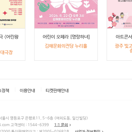
극 〈어린왕
어린이 오페라 [명랑하녀]
아트콘
김해문화의전당 누리홀
광주 빛고
 대극장
호정책
이용안내
티켓판매안내
: 서울시 영등포구 은행로11, 5~6층 (여의도동, 일신빌딩)
4.com 고객센터 : 1544-6399
1:1 문의
37000 통신판매업신고 : 제2005-02682호
사업자 정보확인