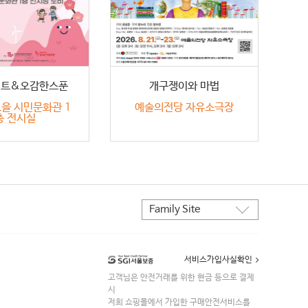
서트&오감한스푼
개구쟁이와 마법
을 시민문화관 1
예술의전당 자유소극장
층 전시실
Family Site
STYLE24
한세예스24홀딩스
서비스가입사실확인
한세실업
고객님은 안전거래를 위한 현금 등으로 결제
한세드림
시
한세MK
저희 쇼핑몰에서 가입한 구매안전서비스를