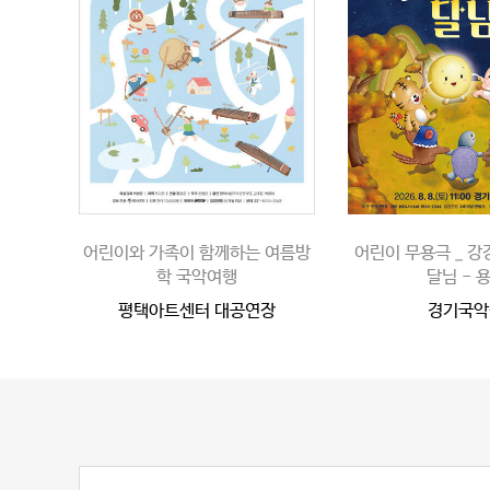
어린이와 가족이 함께하는 여름방
어린이 무용극 _ 
학 국악여행
달님 - 
평택아트센터 대공연장
경기국악