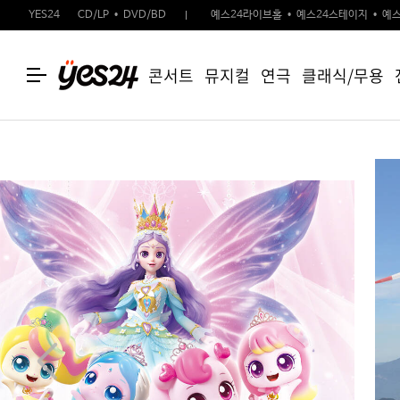
YES24
CD/LP
DVD/BD
예스24라이브홀
예스24스테이지
예스
콘서트
뮤지컬
연극
클래식/무용