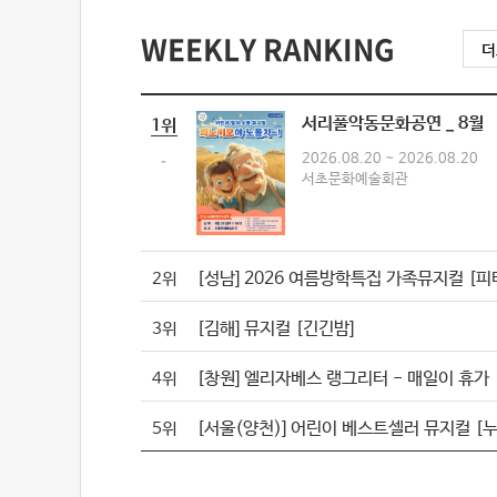
WEEKLY RANKING
서리풀악동문화공연 _ 8월
1위
-
2026.08.20 ~ 2026.08.20
서초문화예술회관
[성남] 2026 여름방학특집 가족뮤지컬 [피
2위
[김해] 뮤지컬 [긴긴밤]
3위
[창원] 엘리자베스 랭그리터 - 매일이 휴가
4위
5위