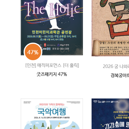
47%
[인천] 매직퍼포먼스 [더 홀릭]
2026 궁 나와
굿즈패키지 47%
경복궁아