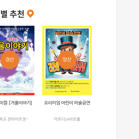
별 추천
경산
양산
지컬 [겨울이야기]
프리미엄 어린이 마술공연
영남대학교 천마아트센터 챔버홀
아르디ys아트홀