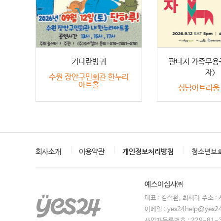
커다란방귀
판타지 가족무용
자〉
수원 장안구민회관 한누리
아트홀
성남아트리움
회사소개
이용약관
개인정보처리방침
청소년보
예스이십사㈜
대표 : 김석환, 최세라 주소 
이메일 : yes24help@yes2
사업자등록번호 : 229-81-