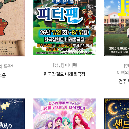
[성남] 피터팬
[
라 뚝딱!
아빠와
한국잡월드 나래울극장
트홀
전주