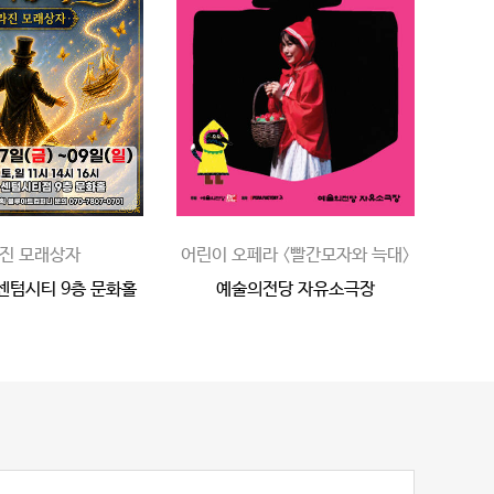
진 모래상자
어린이 오페라 〈빨간모자와 늑대〉
센텀시티 9층 문화홀
예술의전당 자유소극장