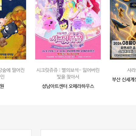
강강숲에 떨어진
시크릿쥬쥬 : 별의보석- 잃어버린
사라
용인
빛을 찾아서
부산 신세계
원
성남아트센터 오페라하우스