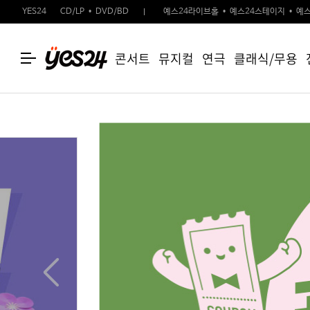
YES24
CD/LP
DVD/BD
예스24라이브홀
예스24스테이지
예스
콘서트
뮤지컬
연극
클래식/무용