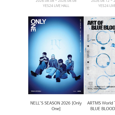
2026.08.08 ~ 2026.08.08
2026.08.12 ~ 
YES24 LIVE HALL
YES24 LIV
NELL’S SEASON 2026 [Only
ARTMS World T
One]
BLUE BLOOD〉