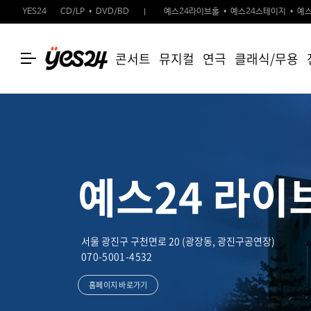
YES24
CD/LP
DVD/BD
예스24라이브홀
예스24스테이지
예스
콘서트
뮤지컬
연극
클래식/무용
예스24 라이
서울 광진구 구천면로 20 (광장동, 광진구공연장)
070-5001-4532
홈페이지 바로가기