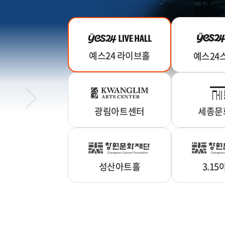
예스24 라이브홀
예스24
광림아트센터
세종문
성산아트홀
3.1