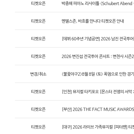
티켓오픈
박종해 피아노 리사이틀 〈Schubert Aben
티켓오픈
멘델스존, 바흐를 만나다 티켓오픈 안내
티켓오픈
[데뷔 60주년 기념공연] 2026 남진 전국투어
티켓오픈
2026 변진섭 전국투어 콘서트 : 변천사 시즌2.
변경/취소
〈불꽃야구2〉8월 8일 (토) 폭염으로 인한 경
티켓오픈
[인천] 뮤지컬 타키포오 [몬스터 전쟁의 서막 ;
티켓오픈
[부산] 2026 THE FACT MUSIC AWAR
티켓오픈
[대구] 2026 라이브 가족뮤지컬 [피터팬] 