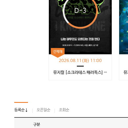
D-3
선예매
2026.08.11(화) 11:00
뮤지컬 [소크라테스 패러독스] 1차 티켓오픈 안내
등록순
오픈일순
조회순
구분