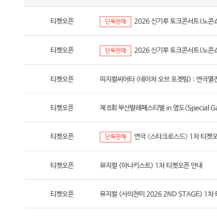
티켓오픈
2026 신기루 토크콘서트(노콘쇼
단독판매
티켓오픈
2026 신기루 토크콘서트(노콘쇼
단독판매
티켓오픈
피지컬씨어터 <네이처 오브 포겟팅> : 연극열전
티켓오픈
제 8회 부산발레페스티벌 in 영도〈Special 
티켓오픈
연극 〈스타크로스드〉 1차 티켓
단독판매
티켓오픈
뮤지컬 <아나키스트> 1차 티켓오픈 안내
티켓오픈
뮤지컬 <사의찬미 2026 2ND STAGE> 1