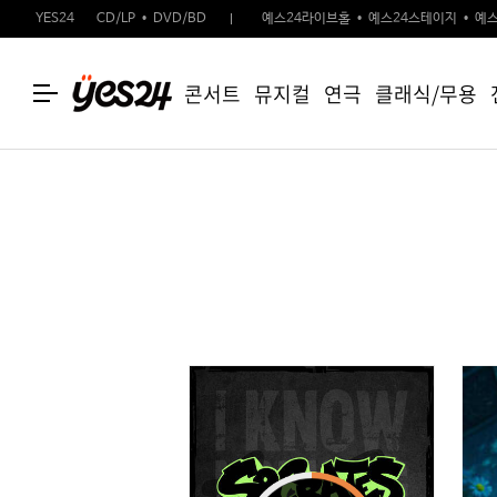
YES24
CD/LP
DVD/BD
예스24라이브홀
예스24스테이지
예스
콘서트
뮤지컬
연극
클래식/무용