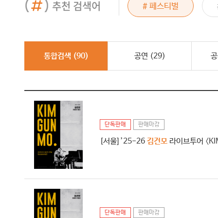
추천 검색어
드래곤포니
# 페스티벌
# 그래이공
통합검색 (
90
)
공연 (
29
)
공
단독판매
판매마감
[서울] ’25-26
김건모
라이브투어 〈KIM
단독판매
판매마감