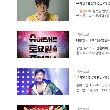
뮤지컬 <젊음의 행진>의 
김건모
의 ‘잘못된 만남’
있는 주크박스 뮤지컬 <젊음
[공연뉴스]
대한민국 대표 역주행 콘서
공연, 뉴욕까지 진출하며 
를 거쳐가며 대한민국 대표
[공연뉴스]
뮤지컬 <젊음의 행진>의 
들어 작년에 R.ef가 있
든 작품이 아니라 1980~
[공연뉴스]