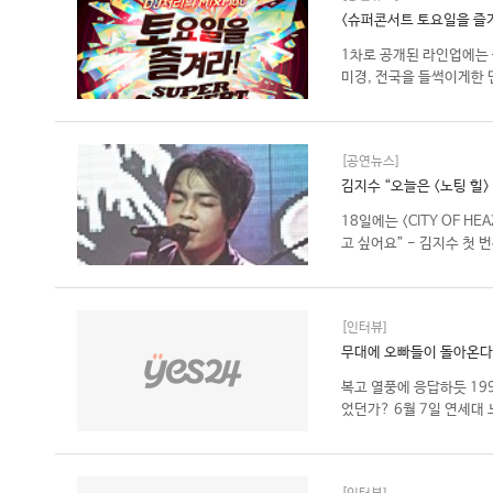
<슈퍼콘서트 토요일을 즐겨
1차로 공개된 라인업에는
미경, 전국을 들썩이게한 댄
[공연뉴스]
김지수 “오늘은 <노팅 힐
18일에는 <CITY OF 
고 싶어요” - 김지수 첫 
[인터뷰]
무대에 오빠들이 돌아온다!
복고 열풍에 응답하듯 19
었던가? 6월 7일 연세대