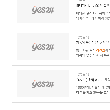
[인터뷰]
허니지(HoneyG)의 꿀콘 H
배재현: 좋아하는 음악은 
남자가 숙소에서 함께 생활
[공연뉴스]
가족이 웃는다! 가정의 달 
않는 사랑’부터
김건모
의 
캐릭터 ‘영심이’에 새로운
[공연뉴스]
[라이벌] 추억 더하기 감성
1990년대, 가요의 황금
려 봤을 가요 30곡을 드라