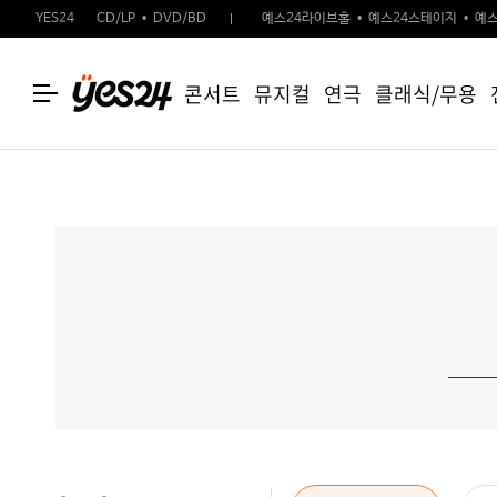
YES24
CD/LP
DVD/BD
예스24라이브홀
예스24스테이지
예스
콘서트
뮤지컬
연극
클래식/무용