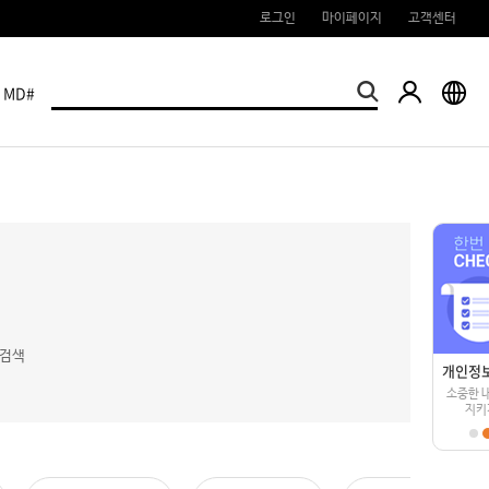
로그인
마이페이지
고객센터
MD#
재검색
개인정보보호
공식 SNS
개인정
소중한 내 정보
YES24 티켓과
소중한 
지키기
친구 하실래요?
지키