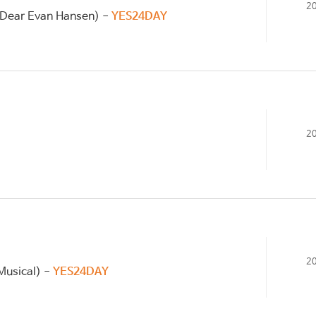
2
ear Evan Hansen) -
YES24DAY
2
2
usical) -
YES24DAY