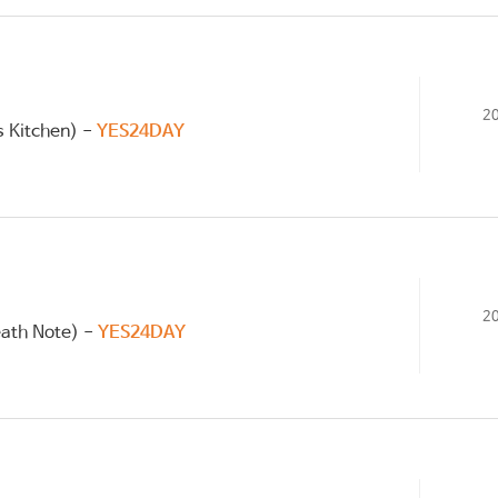
2
 Kitchen) -
YES24DAY
2
th Note) -
YES24DAY