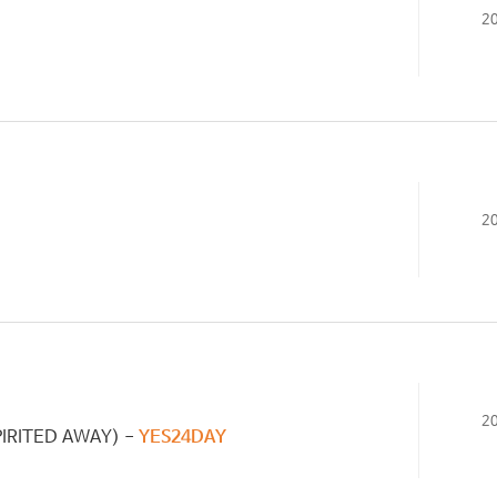
2
2
2
RITED AWAY) -
YES24DAY