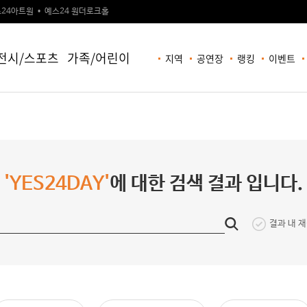
24아트원
예스24 원더로크홀
전시/스포츠
가족/어린이
지역
공연장
랭킹
이벤트
'YES24DAY'
에 대한 검색 결과 입니다.
결과 내 