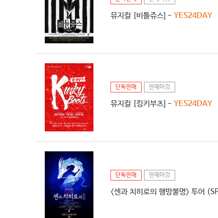
뮤지컬 [비틀쥬스] -
YES24DAY
단독판매
판매마감
뮤지컬 [킹키부츠] -
YES24DAY
단독판매
판매마감
<센과 치히로의 행방불명> 투어 (SPI