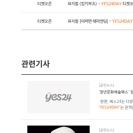
티켓오픈
뮤지컬 <킹키부츠> -
YES24DAY
티켓오
티켓오픈
뮤지컬 [어쩌면 해피엔딩] -
YES24DAY
관련기사
[공연뉴스]
'청년문화예술패스' 
한편, 예스24는 다양
'
YES24DAY
'는 관객
[공연뉴스]