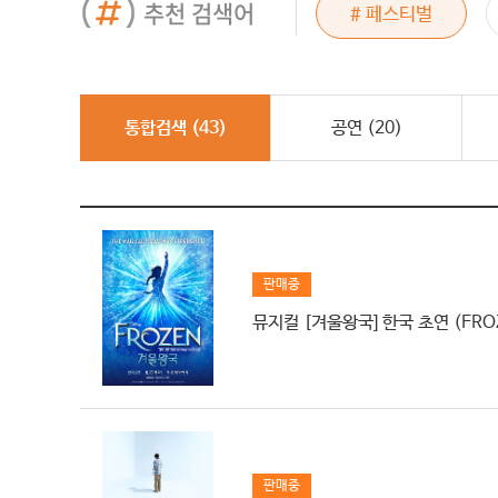
추천 검색어
# 드래곤포니
# 페스티벌
# 그래이공
통합검색 (
43
)
공연 (
20
)
판매중
뮤지컬 [겨울왕국] 한국 초연 (FROZE
판매중