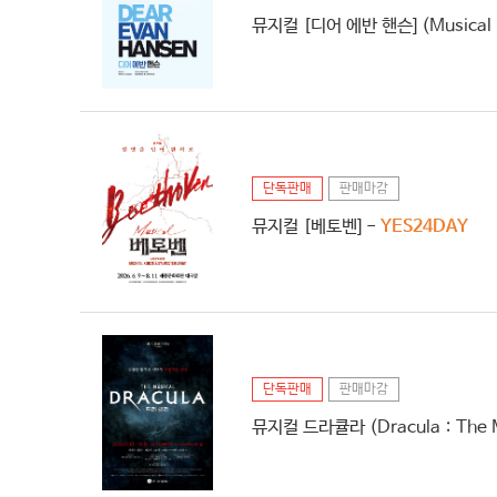
뮤지컬 [디어 에반 핸슨] (Musical D
단독판매
판매마감
뮤지컬 [베토벤] -
YES24DAY
단독판매
판매마감
뮤지컬 드라큘라 (Dracula：The M