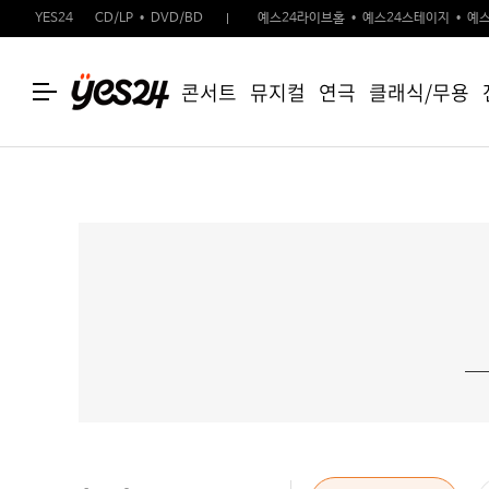
YES24
CD/LP
DVD/BD
예스24라이브홀
예스24스테이지
예스
콘서트
뮤지컬
연극
클래식/무용