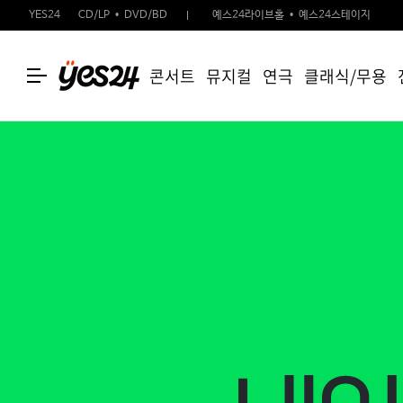
YES24
CD/LP
DVD/BD
예스24라이브홀
예스24스테이지
콘서트
뮤지컬
연극
클래식/무용