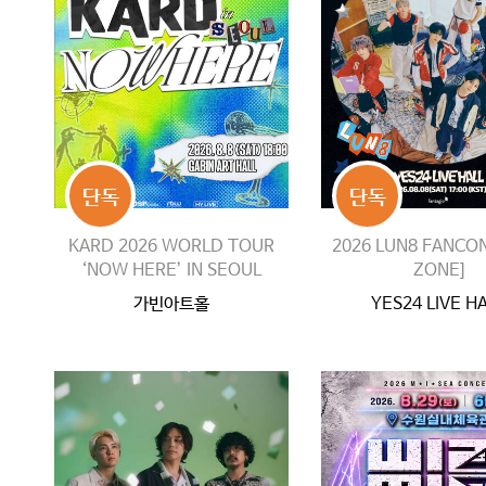
단독
단독
KARD 2026 WORLD TOUR
2026 LUN8 FANCO
‘NOW HERE’ IN SEOUL
ZONE]
가빈아트홀
YES24 LIVE H