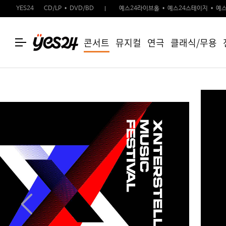
YES24
CD/LP
DVD/BD
예스24라이브홀
예스24스테이지
예스
콘서트
뮤지컬
연극
클래식/무용