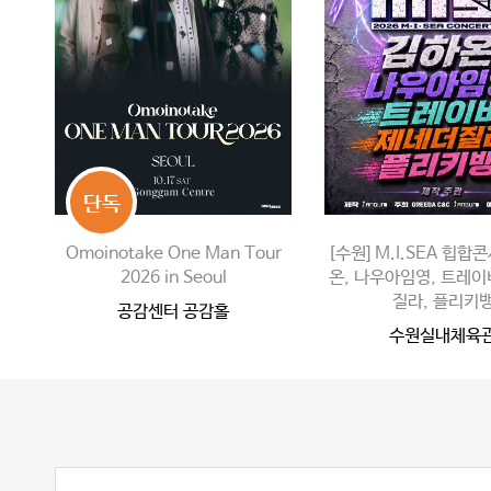
단독
Omoinotake One Man Tour
[수원] M.I.SEA 힙
2026 in Seoul
온, 나우아임영, 트레이
질라, 플리키
공감센터 공감홀
수원실내체육