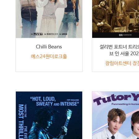
Chilli Beans
설리번 포트너 트리
브 인 서울 202
예스24원더로크홀
광림아트센터 장