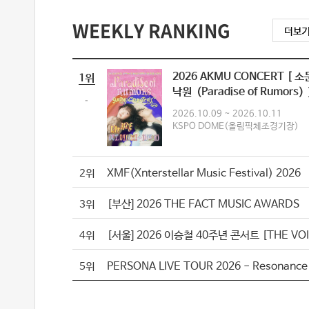
WEEKLY RANKING
2026 AKMU CONCERT [ 
1위
낙원（Paradise of Rumors）
-
2026.10.09 ~ 2026.10.11
KSPO DOME(올림픽체조경기장)
XMF(Xnterstellar Music Festival) 2026
2위
[부산] 2026 THE FACT MUSIC AWARDS
3위
4위
5위