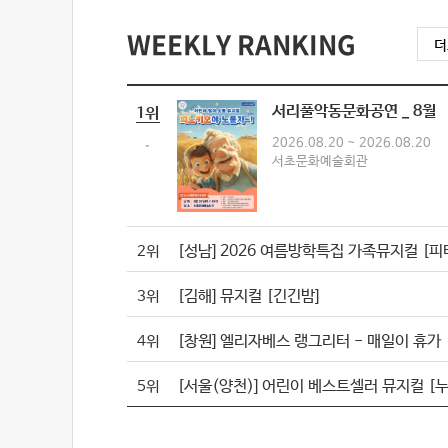
WEEKLY RANKING
서리풀악동문화공연 _ 8월
1위
-
2026.08.20 ~ 2026.08.20
서초문화예술회관
[성남] 2026 여름방학특집 가족뮤지컬 [피
2위
[김해] 뮤지컬 [긴긴밤]
3위
[창원] 엘리자베스 랭그리터 - 매일이 휴가
4위
5위