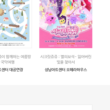
족이 함께하는 여름방
시크릿쥬쥬 : 별의보석- 잃어버린
 국악여행
빛을 찾아서
트센터 대공연장
성남아트센터 오페라하우스