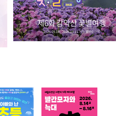
제6회 감악산 꽃별여행
2026.09.18 - 2026.10.11 거창 별바람언덕