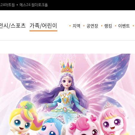
24아트원
예스24 원더로크홀
전시/스포츠
가족/어린이
지역
공연장
랭킹
이벤트