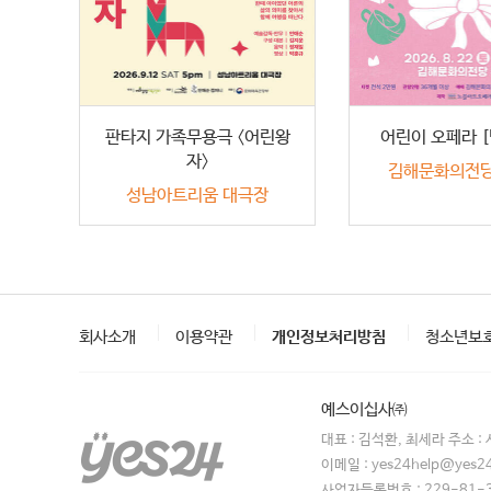
판타지 가족무용극 〈어린왕
어린이 오페라 
자〉
김해문화의전당
성남아트리움 대극장
회사소개
이용약관
개인정보처리방침
청소년보
예스이십사㈜
대표 : 김석환, 최세라 주소 
이메일 : yes24help@yes2
사업자등록번호 : 229-81-