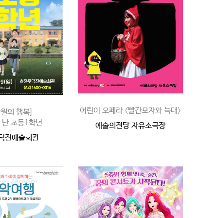
어린이 오페라 〈빨간모자와 늑대〉
만원의 행복]
 난 초등1학년
예술의전당 자유소극장
 덕진예술회관