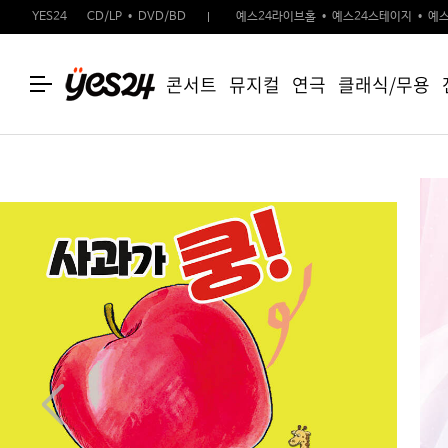
YES24
CD/LP
DVD/BD
예스24라이브홀
예스24스테이지
예스
콘서트
뮤지컬
연극
클래식/무용