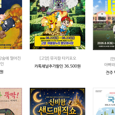
강강숲에 떨어진
[고양] 뮤지컬 타키포오
[
용인
아빠와
카톡채널추가할인 36.500원
원
전주