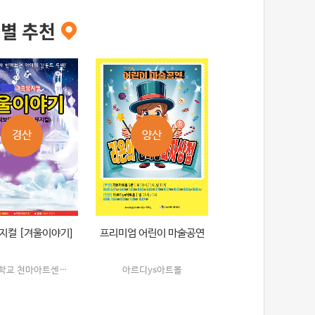
별 추천
경산
양산
지컬 [겨울이야기]
프리미엄 어린이 마술공연
영남대학교 천마아트센터 챔버홀
아르디ys아트홀