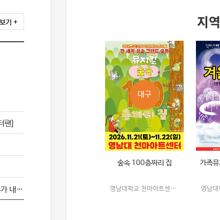
지역
대구
터팬]
숲속 100층짜리 집
가족뮤
[서울(양천)] 어린이 베스트셀러 뮤지컬 [누가 내 머리에 똥쌌어?]
영남대학교 천마아트센터 그랜드홀