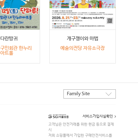
커다란방귀
개구쟁이와 마법
안구민회관 한누리
예술의전당 자유소극장
아트홀
Family Site
STYLE24
한세예스24홀딩스
서비스가입사실확인
한세실업
고객님은 안전거래를 위한 현금 등으로 결제
한세드림
시
한세MK
저희 쇼핑몰에서 가입한 구매안전서비스를