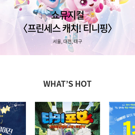
쇼뮤지컬
〈프린세스 캐치! 티니핑〉
서울, 대전, 대구