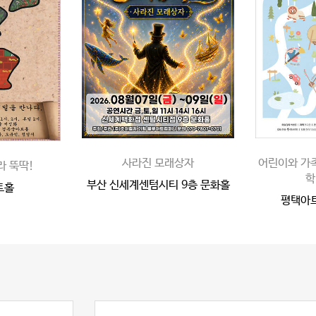
사라진 모래상자
어린이와 가
라 뚝딱!
학
부산 신세계센텀시티 9층 문화홀
트홀
평택아