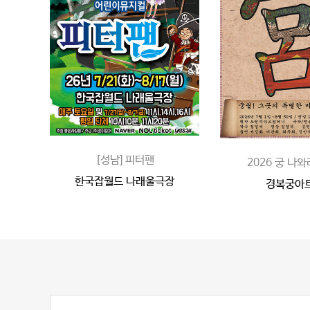
[성남] 피터팬
2026 궁 나와
한국잡월드 나래울극장
경복궁아