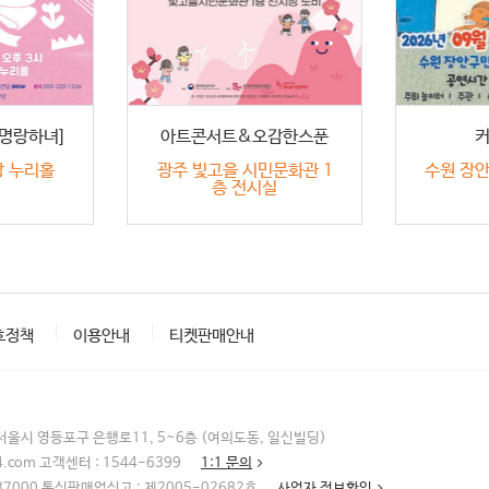
[명랑하녀]
아트콘서트&오감한스푼
 누리홀
광주 빛고을 시민문화관 1
수원 장
층 전시실
호정책
이용안내
티켓판매안내
: 서울시 영등포구 은행로11, 5~6층 (여의도동, 일신빌딩)
4.com 고객센터 : 1544-6399
1:1 문의
37000 통신판매업신고 : 제2005-02682호
사업자 정보확인