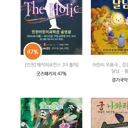
47%
[인천] 매직퍼포먼스 [더 홀릭]
어린이 무용극 _ 
달님 - 
굿즈패키지 47%
경기국악