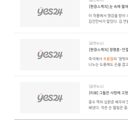
[공연뉴스]
[현장스케치] 눈 속에 펼쳐
이 작품에서 영감을 받아
김진만씨가 맡았다. 김 연
[공연뉴스]
[현장스케치] 정명훈-안젤
즉석에서
조용필
의 ‘창밖
나누는 도중에도 손을 잡고
[공연뉴스]
[리뷰] 그들은 사랑에 고
종수 역의 심완준 배우의 
해냈다. 작은 손 떨림은 