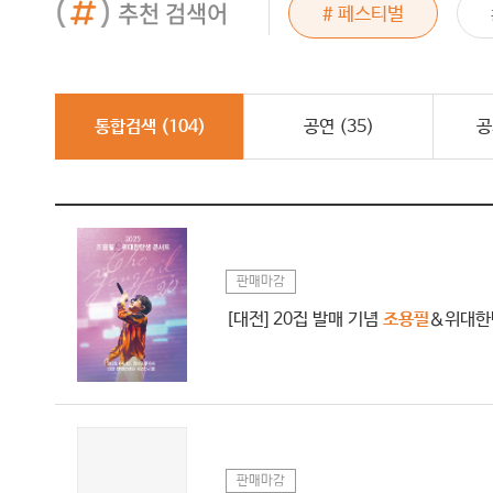
추천 검색어
드래곤포니
# 페스티벌
# 그래이공
통합검색 (
104
)
공연 (
35
)
공
판매마감
[대전] 20집 발매 기념
조용필
＆위대한탄
판매마감