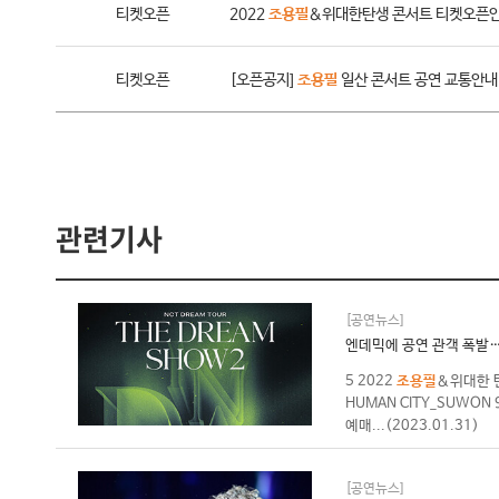
티켓오픈
2022
조용필
＆위대한탄생 콘서트 티켓오픈
티켓오픈
[오픈공지]
조용필
일산 콘서트 공연 교통안내
관련기사
[공연뉴스]
엔데믹에 공연 관객 폭발…예
5 2022
조용필
＆위대한 탄생
HUMAN CITY_SUWON 
예매...
(2023.01.31)
[공연뉴스]