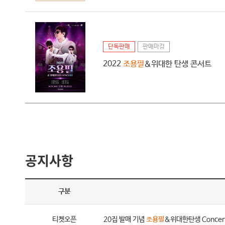
단독판매
판매마감
2022
조용필
＆위대한 탄생 콘서트
공지사항
구분
티켓오픈
20집 발매 기념
조용필
＆위대한탄생 Concer