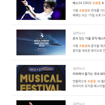
예스24 <2022
조용필
&
가왕
조용필
의 무대를 기다
예매는 오는 19일 오후 2
[공연뉴스]
운치 있는 가을 뮤직 페스
가왕
조용필
의 음악을 재즈
음악을 새로운 해석으로 연
[공연뉴스]
야외에서 즐기는 국내 최대
연출력으로
조용필
, 비 
타라이트 뮤지컬 페스티벌의
[공연뉴스]