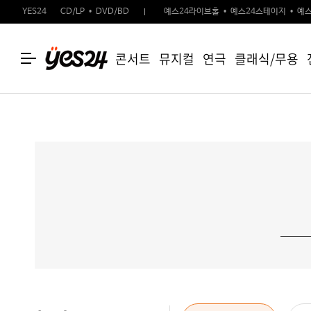
YES24
CD/LP
DVD/BD
예스24라이브홀
예스24스테이지
예스
콘서트
뮤지컬
연극
클래식/무용