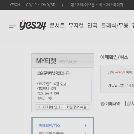
YES24
CD/LP
DVD/BD
예스24라이브홀
예스24스테이지
콘서트
뮤지컬
연극
클래식/무용
님의
관람전
예매내
님은
플래티넘회원
입니다.
YES포인트 :
0원
YES머니 :
0원
YES상품권 :
0원
예치금 :
0원
[상