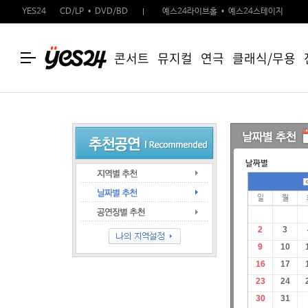
YES24
CD/LP
DVD/BD
예스24라이브홀
예스24스테이지
콘서트
뮤지컬
연극
클래식/무용
날짜별
일
월
2
3
9
10
16
17
23
24
30
31