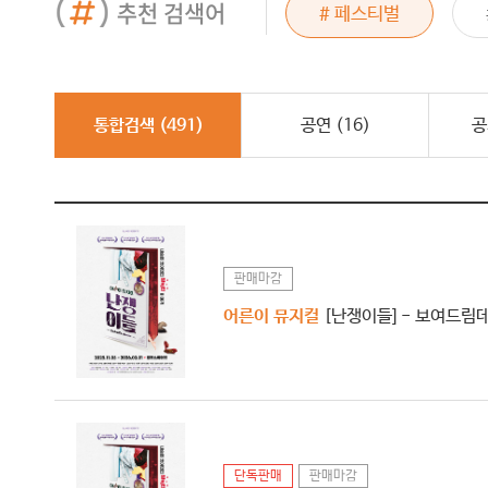
추천 검색어
드래곤포니
# 페스티벌
# 그래이공
통합검색 (
491
)
공연 (
16
)
공
판매마감
어른이 뮤지컬
[난쟁이들] - 보여드림
단독판매
판매마감