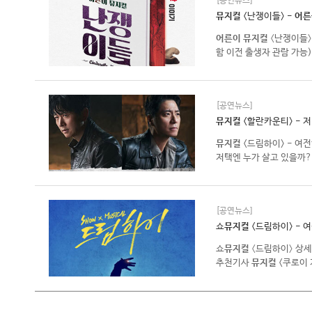
[공연뉴스]
뮤지컬
<난쟁이들> -
어른
어른이
뮤지컬
〈난쟁이들
함 이전 출생자 관람 가능
[공연뉴스]
뮤지컬
<할란카운티> - 저
뮤지컬
<드림하이> - 여전
저택엔 누가 살고 있을까?>
[공연뉴스]
쇼
뮤지컬
<드림하이> - 
쇼
뮤지컬
〈드림하이〉 상세
추천기사
뮤지컬
<쿠로이 