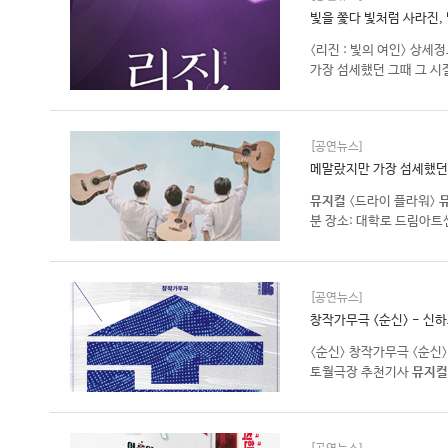
빛을 쫓다 빛처럼 사라진, 
〈리진 : 빛의 여인〉 상세
가장 섬세했던 그때 그 시
[공연뉴스]
메말랐지만 가장 섬세했던 
뮤지컬
〈드라이 플라워〉
분 장소: 대학로 드림아트센
[공연뉴스]
창작가무극 <순신> - 신
〈순신〉 창작가무극 〈순신
토월극장 추천기사
뮤지컬