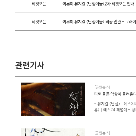
티켓오픈
어른이
뮤지컬
〈난쟁이들〉2차 티켓오픈 안내
티켓오픈
어른이
뮤지컬
〈난쟁이들〉 혜공 전관 - 그래
관련기사
[공연뉴스]
피로 물든 악상이 들려온다
-
뮤지컬
<난설> | 예스
유> | 예스24 채널예스 
[공연뉴스]