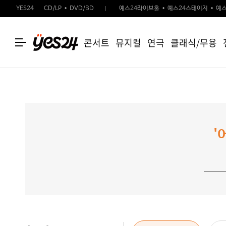
YES24
CD/LP
DVD/BD
예스24라이브홀
예스24스테이지
예스
콘서트
뮤지컬
연극
클래식/무용
'