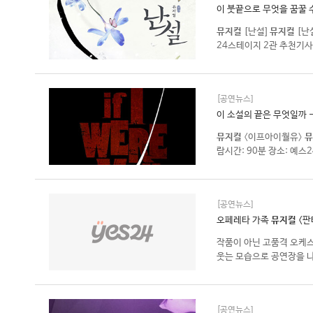
이 붓끝으로 무엇을 꿈꿀 
뮤지컬
[난설]
뮤지컬
[난
24스테이지 2관 추천기사
[공연뉴스]
이 소설의 끝은 무엇일까 
뮤지컬
〈이프아이월유〉
뮤
람시간: 90분 장소: 예
[공연뉴스]
오페레타 가족
뮤지컬
<판
작품이 아닌 고품격 오케
웃는 모습으로 공연장을 나
[공연뉴스]