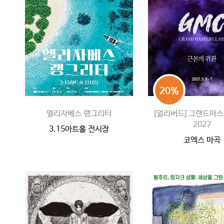
20%
엘리자베스 랭그리터
[얼리버드] 그랜드마
2027
3.15아트홀 전시장
코엑스 마곡