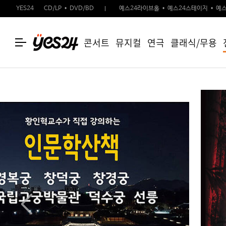
YES24
CD/LP
DVD/BD
예스24라이브홀
예스24스테이지
예스
콘서트
뮤지컬
연극
클래식/무용