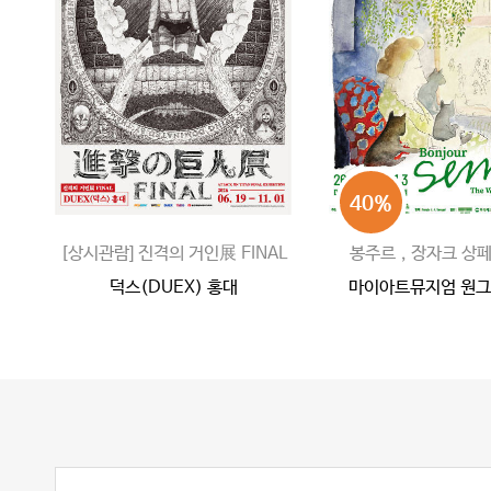
40%
[상시관람] 진격의 거인展 FINAL
봉주르，장자크 상페 
덕스(DUEX) 홍대
마이아트뮤지엄 원