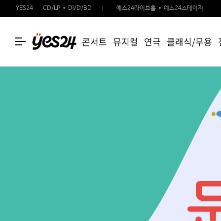
YES24
CD/LP
DVD/BD
예스24라이브홀
예스24스테이지
콘서트
뮤지컬
연극
클래식/무용