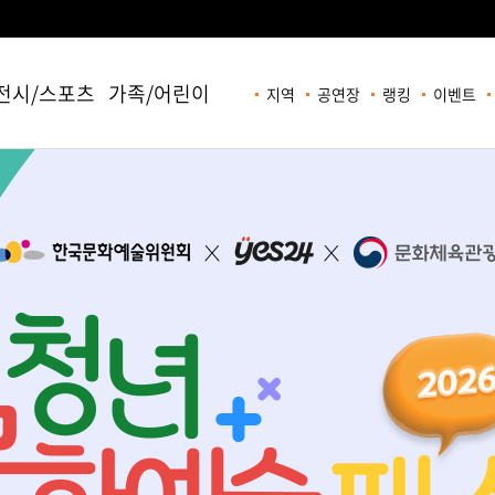
전시/스포츠
가족/어린이
지역
공연장
랭킹
이벤트