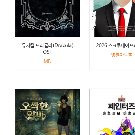
뮤지컬 드라큘라(Dracula)
2026 스크루테이프
OST
명륜아트홀
MD