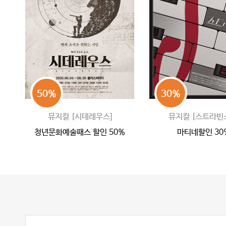
50%
30%
뮤지컬 [시데레우스]
뮤지컬 [스트라빈
청년문화예술패스 할인 50%
마티네할인 30