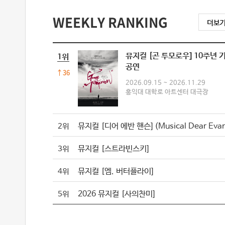
WEEKLY RANKING
뮤지컬 [곤 투모로우] 10주년 
1위
공연
36
2026.09.15 ~ 2026.11.29
홍익대 대학로 아트센터 대극장
2위
뮤지컬 [스트라빈스키]
3위
뮤지컬 [엠. 버터플라이]
4위
2026 뮤지컬 [사의찬미]
5위