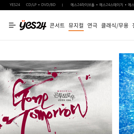
YES24
CD/LP
DVD/BD
예스24라이브홀
예스24스테이지
예스
콘서트
뮤지컬
연극
클래식/무용